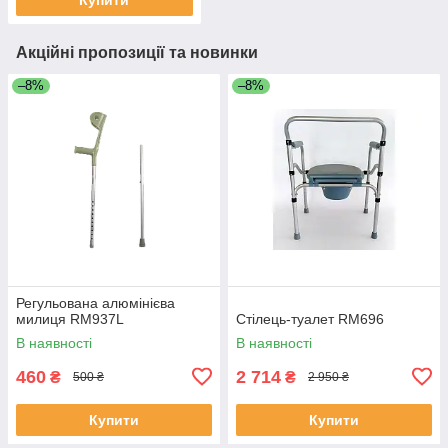
Акційні пропозиції та новинки
–8%
–8%
Регульована алюмінієва
милиця RM937L
Стілець-туалет RM696
В наявності
В наявності
460
2 714
₴
₴
500 ₴
2 950 ₴
Купити
Купити