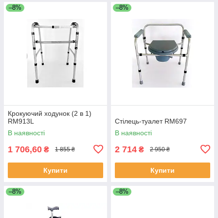
–8%
–8%
Крокуючий ходунок (2 в 1)
RM913L
Стілець-туалет RM697
В наявності
В наявності
1 706,60
2 714
₴
₴
1 855 ₴
2 950 ₴
Купити
Купити
–8%
–8%