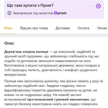
Що таке купити з Пром?
Замовлення під захистом
Опис
Відгуки про товар
Доставка
Оплата
Умови
Опис
Дерев’яна опорна палиця
— це класичний, надійний та
зручний засіб підтримки, що забезпечує стабільність під час
ходьби та допомагає зменшити навантаження на ноги.
Виготовлена з міцної натуральної деревини, вона поєднує в
собі природну легкість, довговічність і комфорт щоденного
використання.
Палиця має ергономічну рукоятку, яка зручно лежить у руці та
забезпечує надійний хват. Завдяки гладкому, якісно
відшліфованому покриттю деревина приємна на дотик, не
ковзає та не подразнює шкіру. На нижній частині
встановлений
протиcковзний гумовий наконечник
, що
гарантує безпеку користувача навіть на гладких поверхнях.