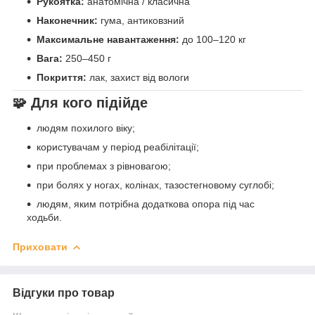
Рукоятка:
анатомічна / класична
Наконечник:
гума, антиковзний
Максимальне навантаження:
до 100–120 кг
Вага:
250–450 г
Покриття:
лак, захист від вологи
🧩
Для кого підійде
людям похилого віку;
користувачам у період реабілітації;
при проблемах з рівновагою;
при болях у ногах, колінах, тазостегновому суглобі;
людям, яким потрібна додаткова опора під час
ходьби.
Приховати
Відгуки про товар