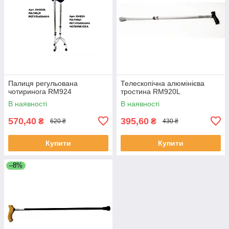
Палиця регульована
Телескопічна алюмінієва
чотиринога RM924
тростина RM920L
В наявності
В наявності
570,40
395,60
₴
₴
620 ₴
430 ₴
Купити
Купити
–8%