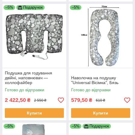
–5%
Подарунок
–5%
Подушка для годування
двійні, наповнювач —
Наволочка на подушку
холлофайбер
"Universal Вісімка", Бязь
Готово до відправки
Готово до відправки
2 422,50
579,50
₴
₴
2 550 ₴
610 ₴
Купити
Купити
–5%
–5%
Подарунок