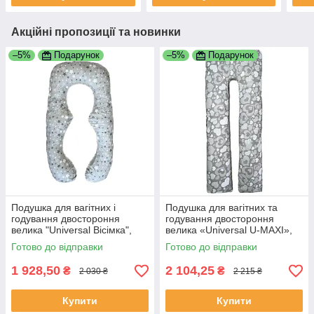
Акційні пропозиції та новинки
–5%
Подарунок
–5%
Подарунок
Подушка для вагітних і
Подушка для вагітних та
годування двостороння
годування двостороння
велика "Universal Вісімка",
велика «Universal U-MAXI»,
наповнювач холлофайбер
наповнювач —
Готово до відправки
Готово до відправки
холлофайбер, бязь
1 928,50
2 104,25
₴
₴
2 030 ₴
2 215 ₴
Купити
Купити