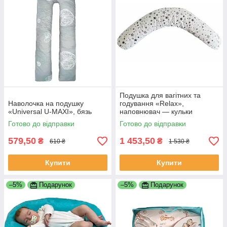
Подушка для вагітних та
Наволочка на подушку
годування «Relax»,
«Universal U-MAXI», бязь
наповнювач — кульки
Готово до відправки
Готово до відправки
579,50
1 453,50
₴
₴
610 ₴
1 530 ₴
Купити
Купити
–5%
Подарунок
–5%
Подарунок