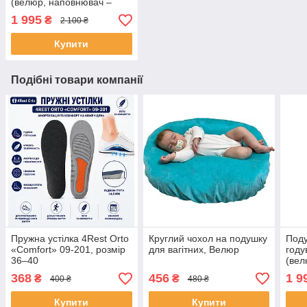
(велюр, наповнювач –
кульки)
1 995
₴
2 100 ₴
Купити
Подібні товари компанії
Пружна устілка 4Rest Orto
Круглий чохол на подушку
Поду
«Comfort» 09-201, розмір
для вагітних, Велюр
году
36–40
(вел
куль
368
456
1 9
₴
₴
400 ₴
480 ₴
Купити
Купити