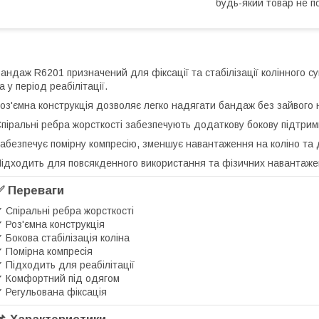
будь-який товар не п
андаж R6201 призначений для фіксації та стабілізації колінного су
а у період реабілітації.
оз'ємна конструкція дозволяє легко надягати бандаж без зайвого 
піральні ребра жорсткості забезпечують додаткову бокову підтрим
абезпечує помірну компресію, зменшує навантаження на коліно та 
ідходить для повсякденного використання та фізичних навантаже
✅ Переваги
 Спіральні ребра жорсткості
 Роз'ємна конструкція
 Бокова стабілізація коліна
 Помірна компресія
 Підходить для реабілітації
 Комфортний під одягом
 Регульована фіксація