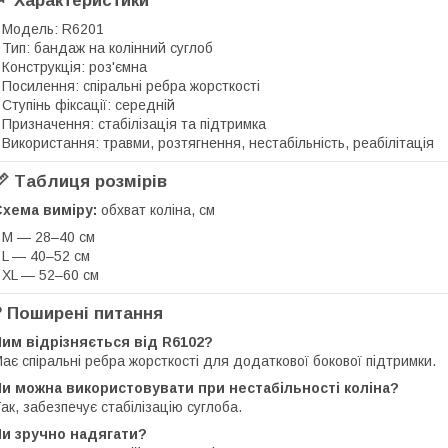
📌 Характеристики
 Модель: R6201
 Тип: бандаж на колінний суглоб
 Конструкція: роз'ємна
 Посилення: спіральні ребра жорсткості
 Ступінь фіксації: середній
 Призначення: стабілізація та підтримка
 Використання: травми, розтягнення, нестабільність, реабілітація
📏 Таблиця розмірів
Схема виміру:
обхват коліна, см
 M — 28–40 см
 L — 40–52 см
 XL — 52–60 см
❓ Поширені питання
им відрізняється від R6102?
ає спіральні ребра жорсткості для додаткової бокової підтримки.
и можна використовувати при нестабільності коліна?
ак, забезпечує стабілізацію суглоба.
Чи зручно надягати?