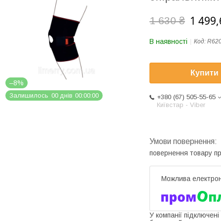
1 499,
1 630 ₴
В наявності
Код:
R62
Купити
–8%
Залишилось
0
0
днів
0
0
0
0
0
0
+380 (67) 505-55-65
Київстар - Viber
повернення товару п
У компанії підключені