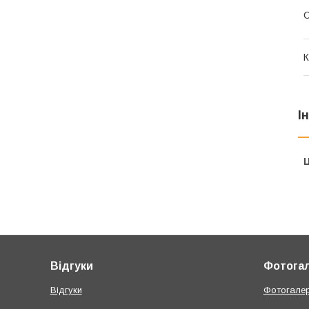
К
І
Ц
Відгуки
Фотога
Відгуки
Фотогале