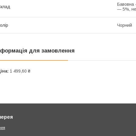
Бавовна 
Склад
— 5%, не
олір
Чорний
нформація для замовлення
іна:
1 499,60 ₴
лерея
рея