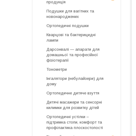
продукція
Подушки для вагітних та
новонароджених
Ортопедичні подушки
Кварцові та бактерицидні
лампи
Дарсонвалі — апарати для
домашньої та професійної
фізіотерапії
Тонометри
Інгалятори (небулайзери) для
дому
Ортопедичне дитяче взуття
Дитячі масажери та сенсорні
килимки для розвитку дітей
Ортопедичні устілки –
підтримка стопи, комфорт та
профілактика плоскостопості