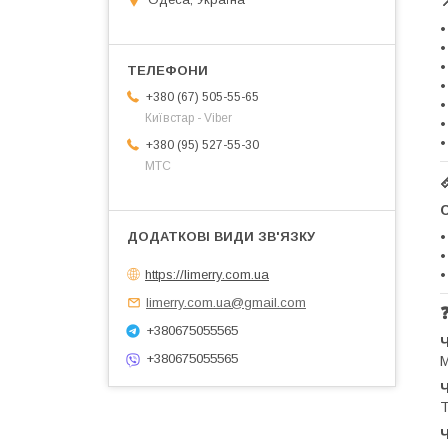
•
•
•
•
+380 (67) 505-55-65
•
Київстар - Viber
•
•
+380 (95) 527-55-30
МТС
•
•
https://limerry.com.ua
•
limerry.com.ua@gmail.com
+380675055565
Ч
+380675055565
М
Ч
Т