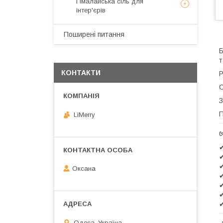
Гімалайська сіль для
інтер'єрів
Поширені питання
Б
т
КОНТАКТИ
Р
С
З
П
LiMerry
✔
✔
✔
Оксана
✔
✔
✔
✔
Одеса, Україна