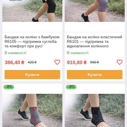
Бандаж на коліно з бамбуком
Бандаж на коліно еластичний
R6105 — підтримка суглоба
R6101 — підтримка та
та комфорт при русі
відновлення колінного
суглоба
В наявності
В наявності
386,40
910,80
₴
₴
420 ₴
990 ₴
Купити
Купити
–8%
–8%