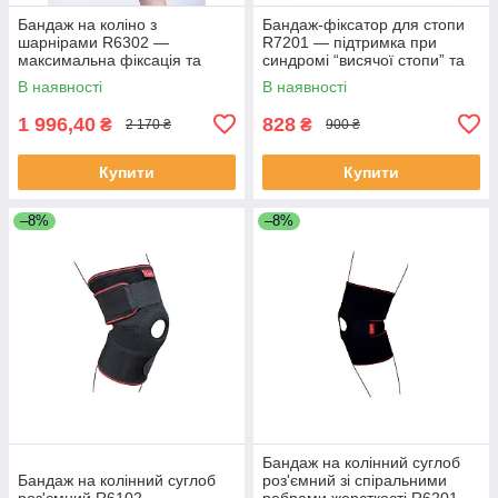
Бандаж на коліно з
Бандаж-фіксатор для стопи
шарнірами R6302 —
R7201 — підтримка при
максимальна фіксація та
синдромі “висячої стопи” та
захист суглоба
покращення ходи
В наявності
В наявності
1 996,40
828
₴
₴
2 170 ₴
900 ₴
Купити
Купити
–8%
–8%
Бандаж на колінний суглоб
Бандаж на колінний суглоб
роз'ємний зі спіральними
роз'ємний R6102
ребрами жорсткості R6201