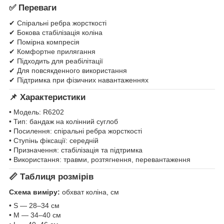
✅ Переваги
✔ Спіральні ребра жорсткості
✔ Бокова стабілізація коліна
✔ Помірна компресія
✔ Комфортне прилягання
✔ Підходить для реабілітації
✔ Для повсякденного використання
✔ Підтримка при фізичних навантаженнях
📌 Характеристики
• Модель: R6202
• Тип: бандаж на колінний суглоб
• Посилення: спіральні ребра жорсткості
• Ступінь фіксації: середній
• Призначення: стабілізація та підтримка
• Використання: травми, розтягнення, перевантаження
📏 Таблиця розмірів
Схема виміру:
обхват коліна, см
• S — 28–34 см
• M — 34–40 см