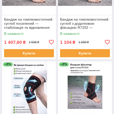
Бандаж на гомілковостопний
Бандаж на гомілковостопний
суглоб посилений —
суглоб з додатковою
стабілізація та відновлення
фіксацією R7202 —
після травм
максимальна підтримка та
В наявності
В наявності
стабільність
1 407,60
1 104
₴
₴
1 530 ₴
1 200 ₴
Купити
Купити
–8%
–8%